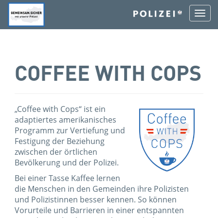
Togg
navi
COFFEE WITH COPS
Zur
Zum
Zum
Zum
„Coffee with Cops“ ist ein
Startseite:
Hauptmenü:
Inhalt:
Footer:
adaptiertes amerikanisches
[0]
[1]
[2]
[3]
Programm zur Vertiefung und
Festigung der Beziehung
zwischen der örtlichen
Bevölkerung und der Polizei.
Bei einer Tasse Kaffee lernen
die Menschen in den Gemeinden ihre Polizisten
und Polizistinnen besser kennen. So können
Vorurteile und Barrieren in einer entspannten