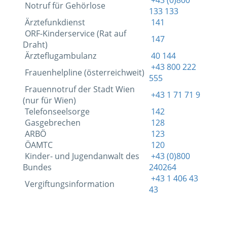
Notruf für Gehörlose
133 133
Ärztefunkdienst
141
ORF-Kinderservice (Rat auf
147
Draht)
Ärzteflugambulanz
40 144
+43 800 222
Frauenhelpline (österreichweit)
555
Frauennotruf der Stadt Wien
+43 1 71 71 9
(nur für Wien)
Telefonseelsorge
142
Gasgebrechen
128
ARBÖ
123
ÖAMTC
120
Kinder- und Jugendanwalt des
+43 (0)800
Bundes
240264
+43 1 406 43
Vergiftungsinformation
43