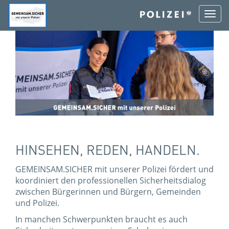
Togg
navi
Zur
Zum
Zum
Zum
Startseite:
Hauptmenü:
Inhalt:
Footer:
[0]
[1]
[2]
[3]
HINSEHEN, REDEN, HANDELN.
GEMEINSAM.­SICHER mit unserer Polizei fördert und
koordiniert den professionellen Sicherheitsdialog
zwischen Bürgerinnen und Bürgern, Gemeinden
und Polizei.
In manchen Schwerpunkten braucht es auch